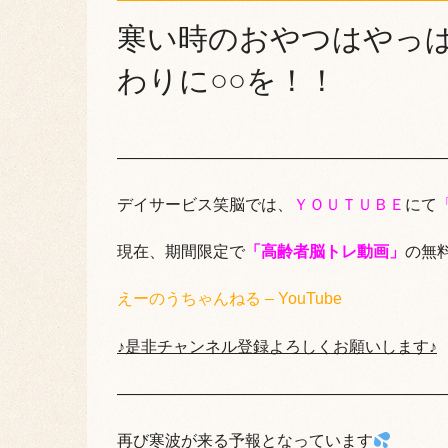
寒い時のおやつはやっ
わりに○○を！！
————————————————————
デイサービス笑脳では、
ＹＯＵＴＵＢＥ
にて
現在、期間限定で
「高齢者脳トレ動画」
の無
えーのうちゃんねる – YouTube
♪是非チャンネル登録よろしくお願いします♪
————————————————————
再び寒波が来る予報となっています