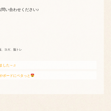
！
問い合わせください♪
脳、ヨガ、脳トレ
ました～♫
やボードにペタっと