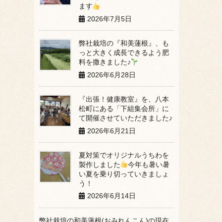
ます
2026年7月5日
弊社栽培の『和美蓮根』、も
っと大きく成長できるよう肥
料を撒きました♪
2026年6月28日
『出張！健康教室』を、八本
松町にある「下組集会所」に
て開催させていただきました♪
2026年6月21日
夏対策でオリジナルうちわを
製作しました
今年も暑い暑
い夏を乗り切っていきましょ
う！
2026年6月14日
弊社栽培の和美蓮根(おみれんこん)の現在