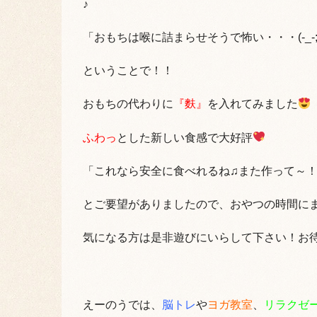
♪
「おもちは喉に詰まらせそうで怖い・・・(-_-;
ということで！！
おもちの代わりに
『麩』
を入れてみました
ふわっ
とした新しい食感で大好評
「これなら安全に食べれるね♫また作って～
とご要望がありましたので、おやつの時間に
気になる方は是非遊びにいらして下さい！お
えーのうでは、
脳トレ
や
ヨガ教室
、
リラクゼ