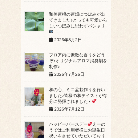
和美蓮根の蓮畑につぼみが出
てきました♪とっても可愛いら
しいつぼみに思わずパシャリ
2026年8月2日
フロア内に素敵な香りをどう
ぞ♪オリジナルアロマ消臭剤を
制作♪
2026年7月26日
和の心、ミニ盆栽作りを行い
ました♪皆様の和テイストが存
分に発揮されました～
2026年7月12日
ハッピーバースデー
えーの
うではご利用者様にお誕生日
祝いをさせていただいており