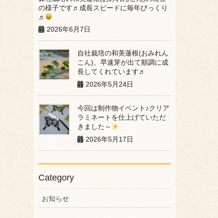
の様子です♬成長スピードに毎年びっくり
♬
2026年6月7日
自社栽培の和美蓮根(おみれん
こん)、早速芽が出て順調に成
長してくれています♬
2026年5月24日
今回は制作物イベント♪クリア
ラミネートを仕上げていただ
きました～
2026年5月17日
Category
お知らせ