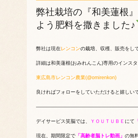
弊社栽培の『和美蓮根
よう肥料を撒きました♪
弊社は現在
レンコン
の栽培、
収穫、販売をし
詳細は和美蓮根(おみれんこん)専用のインス
東広島市レンコン農業(@omirenkon)
良ければフォローをしていただけると嬉しいで
————————————————————
デイサービス笑脳では、
ＹＯＵＴＵＢＥ
にて
現在、期間限定で
「高齢者脳トレ動画」
の無