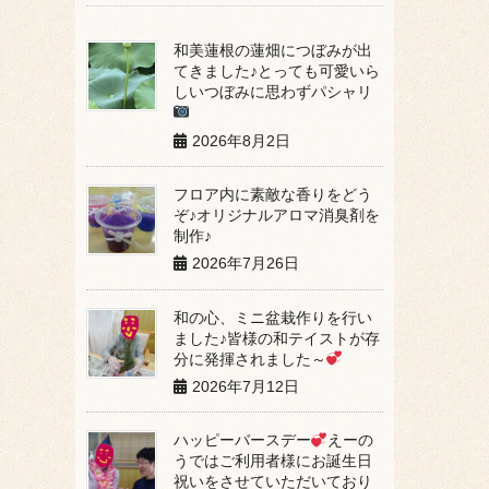
和美蓮根の蓮畑につぼみが出
てきました♪とっても可愛いら
しいつぼみに思わずパシャリ
2026年8月2日
フロア内に素敵な香りをどう
ぞ♪オリジナルアロマ消臭剤を
制作♪
2026年7月26日
和の心、ミニ盆栽作りを行い
ました♪皆様の和テイストが存
分に発揮されました～
2026年7月12日
ハッピーバースデー
えーの
うではご利用者様にお誕生日
祝いをさせていただいており