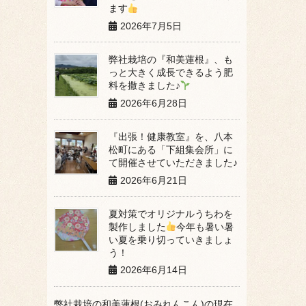
ます
2026年7月5日
弊社栽培の『和美蓮根』、も
っと大きく成長できるよう肥
料を撒きました♪
2026年6月28日
『出張！健康教室』を、八本
松町にある「下組集会所」に
て開催させていただきました♪
2026年6月21日
夏対策でオリジナルうちわを
製作しました
今年も暑い暑
い夏を乗り切っていきましょ
う！
2026年6月14日
弊社栽培の和美蓮根(おみれんこん)の現在