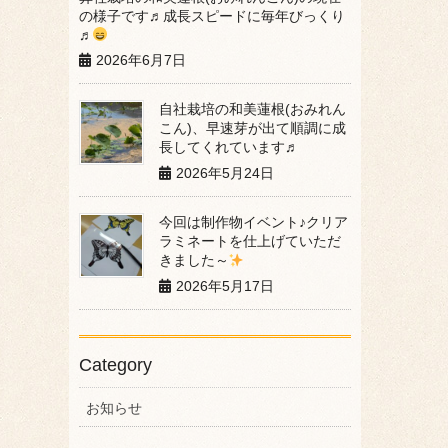
の様子です♬成長スピードに毎年びっくり
♬
2026年6月7日
自社栽培の和美蓮根(おみれん
こん)、早速芽が出て順調に成
長してくれています♬
2026年5月24日
今回は制作物イベント♪クリア
ラミネートを仕上げていただ
きました～
2026年5月17日
Category
お知らせ