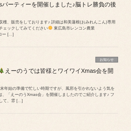
asパーティーを開催しました♪脳トレ勝負の後
穫、販売をしております♪ 詳細は和美蓮根(おみれんこん)専用
チェックしてみてください
東広島市レンコン農業
ロー […]
お知らせ
えーのうでは皆様とワイワイXmas会を開
年末年始の準備で忙しい時期ですが、風邪を引かれないよう気を
、「えーのうXmas会」を開催しましたのでご紹介します♪ フ
て、雰 […]