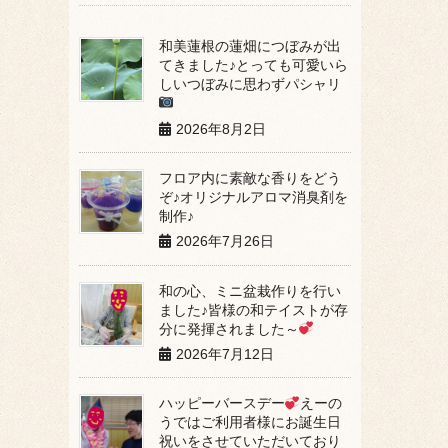
和美蓮根の蓮畑につぼみが出
てきました♪とっても可愛いら
しいつぼみに思わずパシャリ
2026年8月2日
フロア内に素敵な香りをどう
ぞ♪オリジナルアロマ消臭剤を
制作♪
2026年7月26日
和の心、ミニ盆栽作りを行い
ました♪皆様の和テイストが存
分に発揮されました～
2026年7月12日
ハッピーバースデー
えーの
うではご利用者様にお誕生日
祝いをさせていただいており