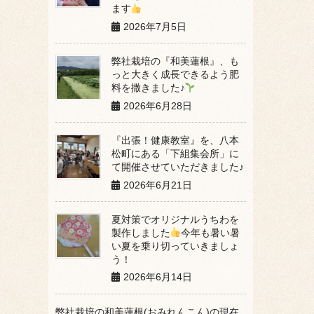
ます
2026年7月5日
弊社栽培の『和美蓮根』、も
っと大きく成長できるよう肥
料を撒きました♪
2026年6月28日
『出張！健康教室』を、八本
松町にある「下組集会所」に
て開催させていただきました♪
2026年6月21日
夏対策でオリジナルうちわを
製作しました
今年も暑い暑
い夏を乗り切っていきましょ
う！
2026年6月14日
弊社栽培の和美蓮根(おみれんこん)の現在