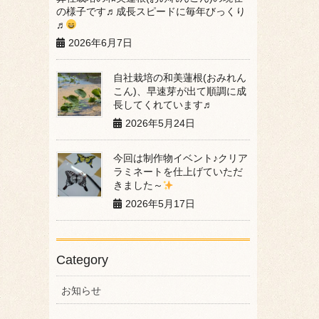
の様子です♬成長スピードに毎年びっくり
♬
2026年6月7日
自社栽培の和美蓮根(おみれん
こん)、早速芽が出て順調に成
長してくれています♬
2026年5月24日
今回は制作物イベント♪クリア
ラミネートを仕上げていただ
きました～
2026年5月17日
Category
お知らせ