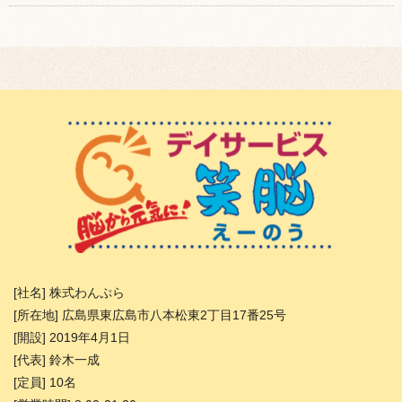
[社名] 株式わんぷら
[所在地] 広島県東広島市八本松東2丁目17番25号
[開設] 2019年4月1日
[代表] 鈴木一成
[定員] 10名