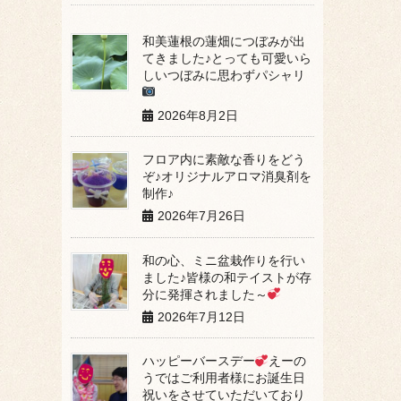
和美蓮根の蓮畑につぼみが出
てきました♪とっても可愛いら
しいつぼみに思わずパシャリ
2026年8月2日
フロア内に素敵な香りをどう
ぞ♪オリジナルアロマ消臭剤を
制作♪
2026年7月26日
和の心、ミニ盆栽作りを行い
ました♪皆様の和テイストが存
分に発揮されました～
2026年7月12日
ハッピーバースデー
えーの
うではご利用者様にお誕生日
祝いをさせていただいており