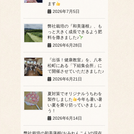
ます
2026年7月5日
弊社栽培の『和美蓮根』、も
っと大きく成長できるよう肥
料を撒きました♪
2026年6月28日
『出張！健康教室』を、八本
松町にある「下組集会所」に
て開催させていただきました♪
2026年6月21日
夏対策でオリジナルうちわを
製作しました
今年も暑い暑
い夏を乗り切っていきましょ
う！
2026年6月14日
弊社栽培の和美蓮根(おみれんこん)の現在