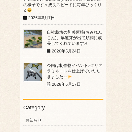
の様子です♬成長スピードに毎年びっくり
♬
2026年6月7日
自社栽培の和美蓮根(おみれん
こん)、早速芽が出て順調に成
長してくれています♬
2026年5月24日
今回は制作物イベント♪クリア
ラミネートを仕上げていただ
きました～
2026年5月17日
Category
お知らせ