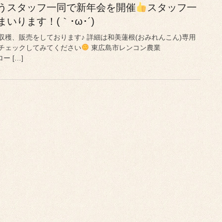
うスタッフ一同で新年会を開催
スタッフ一
いります！(｀･ω･´)ゞ
穫、販売をしております♪ 詳細は和美蓮根(おみれんこん)専用
チェックしてみてください
東広島市レンコン農業
ロー […]