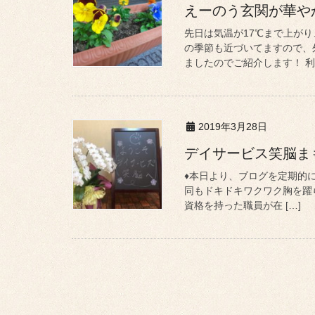
えーのう玄関が華や
先日は気温が17℃まで上が
の季節も近づいてますので、
ましたのでご紹介します！ 利用
2019年3月28日
デイサービス笑脳ま
♦本日より、ブログを定期的に
同もドキドキワクワク胸を躍
資格を持った職員が在 […]