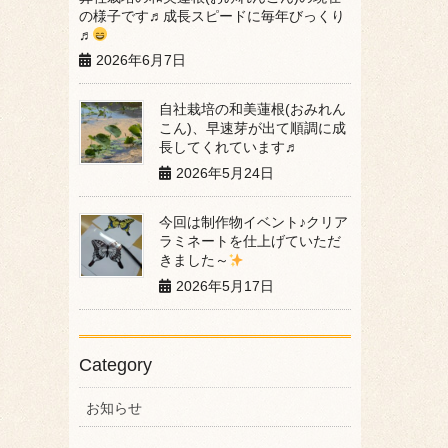
の様子です♬成長スピードに毎年びっくり
♬
2026年6月7日
自社栽培の和美蓮根(おみれん
こん)、早速芽が出て順調に成
長してくれています♬
2026年5月24日
今回は制作物イベント♪クリア
ラミネートを仕上げていただ
きました～
2026年5月17日
Category
お知らせ