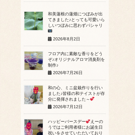
和美蓮根の蓮畑につぼみが出
てきました♪とっても可愛いら
しいつぼみに思わずパシャリ
2026年8月2日
フロア内に素敵な香りをどう
ぞ♪オリジナルアロマ消臭剤を
制作♪
2026年7月26日
和の心、ミニ盆栽作りを行い
ました♪皆様の和テイストが存
分に発揮されました～
2026年7月12日
ハッピーバースデー
えーの
うではご利用者様にお誕生日
祝いをさせていただいており