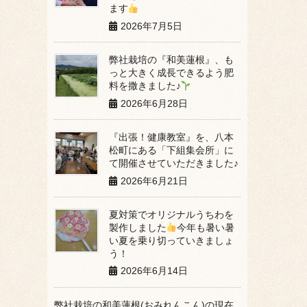
ます
2026年7月5日
弊社栽培の『和美蓮根』、も
っと大きく成長できるよう肥
料を撒きました♪
2026年6月28日
『出張！健康教室』を、八本
松町にある「下組集会所」に
て開催させていただきました♪
2026年6月21日
夏対策でオリジナルうちわを
製作しました
今年も暑い暑
い夏を乗り切っていきましょ
う！
2026年6月14日
弊社栽培の和美蓮根(おみれんこん)の現在