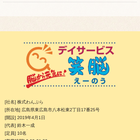
[社名] 株式わんぷら
[所在地] 広島県東広島市八本松東2丁目17番25号
[開設] 2019年4月1日
[代表] 鈴木一成
[定員] 10名